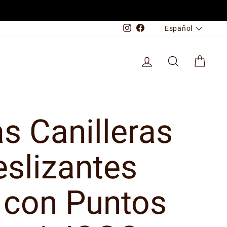
Idioma
Instagram
Facebook
Español
INGRESAR
ENCUENTRA T
CARR
s Canilleras
eslizantes
 con Puntos