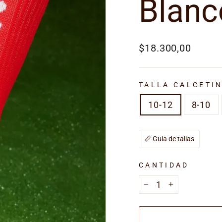
Blanc
Precio
$18.300,00
habitual
TALLA CALCETI
10-12
8-10
📏 Guía de tallas
CANTIDAD
−
+