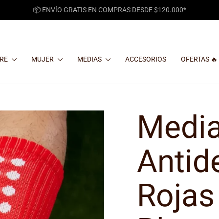
📦 ENVÍO GRATIS EN COMPRAS DESDE $120.000*
diapositivas
pausa
RE
MUJER
MEDIAS
ACCESORIOS
OFERTAS 🔥
Media
Antid
Rojas