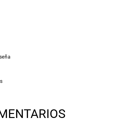
eseña
os
MENTARIOS