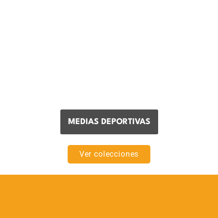
Medias Canilleras Mujer
Pack x2 JOGO - Blanca y
Azul
$20.000,00
MEDIAS DEPORTIVAS
Ver colecciones