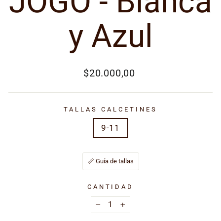
JOGO - Blanca
y Azul
Precio
$20.000,00
habitual
TALLAS CALCETINES
9-11
📏 Guía de tallas
CANTIDAD
−
+